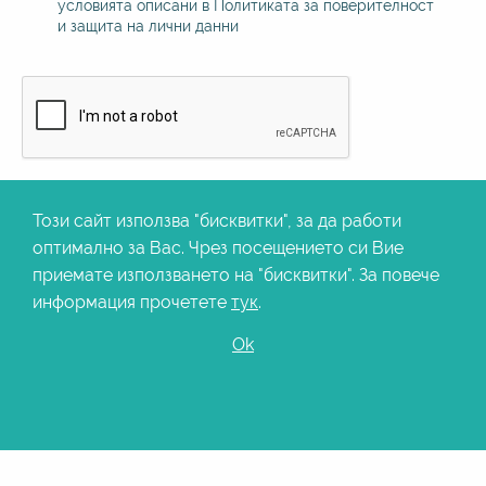
условията описани в Политиката за поверителност
и защита на лични данни
Този сайт използва "бисквитки", за да работи
оптимално за Вас. Чрез посещението си Вие
приемате използването на "бисквитки". За повече
информация прочетете
тук
.
Ok
office@rtours.bg
Обадете ни се
Свържете се с нас