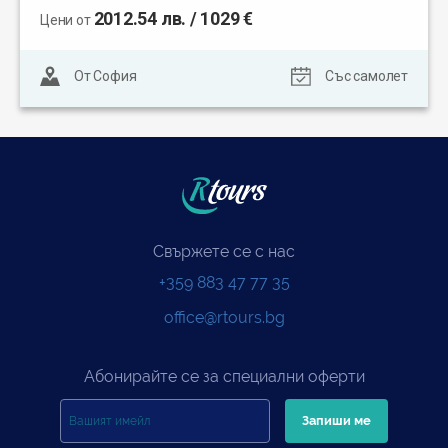
2012.54 лв. / 1029 €
Цени от
От София
Със самолет
Свържете се с нас
+359 883 47 77 35
office@rtours.bg
Абонирайте се за специални оферти