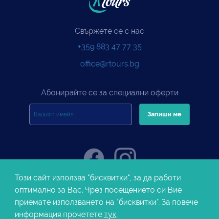
Свържете се с нас
+359 883 47 77 35
office@rtours.bg
Абонирайте се за специални оферти
Този сайт използва "бисквитки", за да работи
оптимално за Вас. Чрез посещението си Вие
приемате използването на "бисквитки". За повече
© 2026 RTours. Всички права запазени. |
За нас
|
Блог
|
Полезна
информация
|
Политика за защита на личните данни
|
Бисквитки
информация прочетете
тук
.