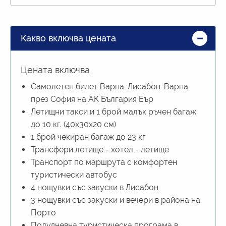
Какво включва цената
Цената включва
Самолетен билет Варна-Лисабон-Варна
през София на АК България Еър
Летищни такси и 1 брой малък ръчен багаж
до 10 кг. (40х30х20 см)
1 брой чекиран багаж до 23 кг
Трансфери летище - хотел - летище
Транспорт по маршрута с комфортен
туристически автобус
4 нощувки със закуски в Лисабон
3 нощувки със закуски и вечери в района на
Порто
Полудневна туристическа програма в