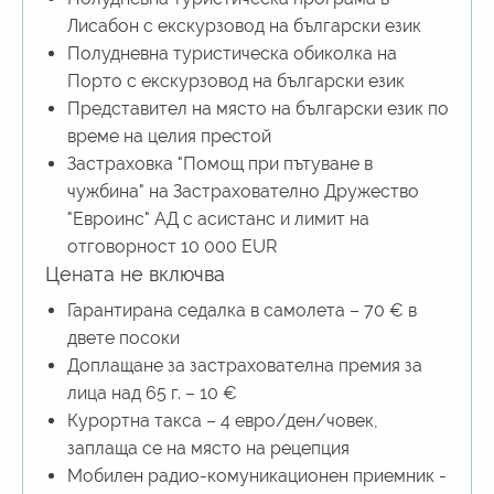
Лисабон с екскурзовод на български език
Полудневна туристическа обиколка на
Порто с екскурзовод на български език
Представител на място на български език по
време на целия престой
Застраховка "Помощ при пътуване в
чужбина" на Застрахователно Дружество
"Евроинс" АД с асистанс и лимит на
отговорност 10 000 EUR
Цената не включва
Гарантирана седалка в самолета – 70 € в
двете посоки
Доплащане за застрахователна премия за
лица над 65 г. – 10 €
Курортна такса – 4 евро/ден/човек,
заплаща се на място на рецепция
Mобилен радио-комуникационен приемник -