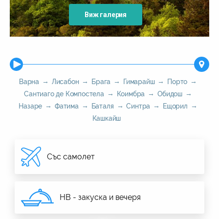
Виж галерия
Варна
Лисабон
Брага
Гимарайш
Порто
Сантиаго де Компостела
Коимбра
Обидош
Назаре
Фатима
Баталя
Синтра
Ещорил
Кашкайш
Със самолет
HB - закуска и вечеря