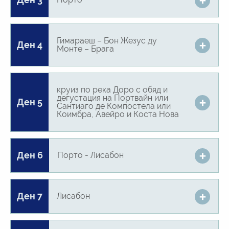
Гимараеш – Бон Жезус ду
Ден 4
Монте – Брага
круиз по река Доро с обяд и
дегустация на Портвайн или
Ден 5
Сантиаго де Компостела или
Коимбра, Авейро и Коста Нова
Ден 6
Порто - Лисабон
Ден 7
Лисабон