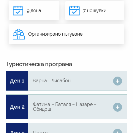
9 дена
7 нощувки
Организирано пътуване
Туристическа програма
Ден 1
Варна - Лисабон
Фатима – Баталя – Назаре –
Ден 2
Обидош
Ден 3
Порто